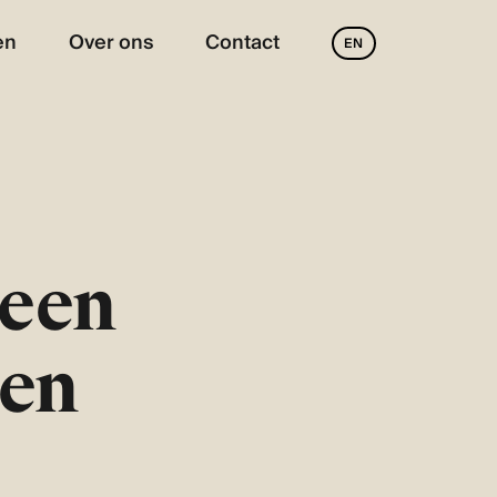
en
Over ons
Contact
EN
 een
nen