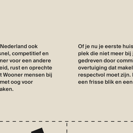
n Nederland ook
Of je nu je eerste hu
nel, competitief en
plek die niet meer bij
oner voor een andere
gedreven door commis
eid, rust en oprechte
overtuiging dat makela
dt Wooner mensen bij
respectvol moet zijn
 met oog voor
een frisse blik en ee
zaken.