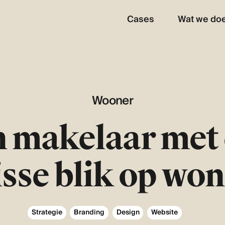
Cases
Wat we do
Wooner
 makelaar met
isse blik op wo
Strategie
Branding
Design
Website