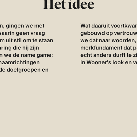
Het idee
en, gingen we met
Wat daaruit voortkwam
waarin geen vraag
gebouwd op vertrouw
uit stil om te staan
we dat naar woorden, 
ring die hij zijn
merkfundament dat pe
en we de name game:
echt anders durft te z
 naamrichtingen
in Wooner's look en v
nde doelgroepen en