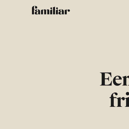
Een
fr